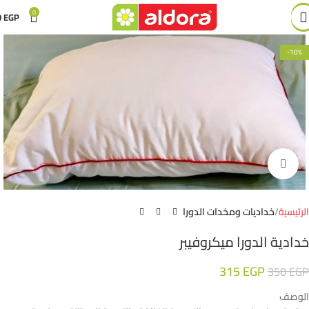
0
0
EGP
-10%
Click to enlarge
الرئيسية
خداديات ومخدات الدورا
خدادية الدورا ميكروفيبر
315
EGP
350
EGP
الوصف