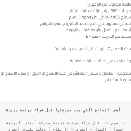
طبقة بيلوتوب من الوجهين
فرخ لباد 850 جرام عازلة لحماية المرتبة
سفنج كثافة 28 في كل وجهة 5.5سم
قماش مستورد عالي الجودة ضد البكتيريا وحشرة الفراش
أربعة أيدي للحمل وأربعة فتحات التهوية
تشديد مع الشريط 4 سم TBH
مدة الضمان 7 سنوات على السوست والشاسية
و3 سنوات على طبقات التنجيد الداخلية
ملحوظة : الضمان لا يشمل القماش من حيث الاتساخ او الحرق او سوء الاستاخ او
سوء الاستخدام
أهم النصائح التي يجب معرفتها قبل شراء مرتبة جديدة
١- مهم جدا قبل شراء مرتبة جديدة معرفة أبعاد المرتبة 
جيدا ( الطول – العرض – الارتفاع ) وذلك بقياس أبعاد 