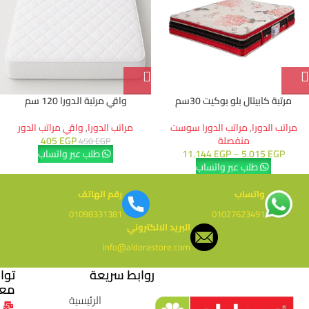
مرتبة كابيتال بلو بوكيت 30سم
واقي مرتبة الدورا 120 سم
مراتب الدورا
,
مراتب الدورا سوست
مراتب الدورا
,
واقي مراتب الدور
منفصلة
EGP
405
450
EGP
EGP
5.015
–
EGP
11.144
طلب عبر واتساب
طلب عبر واتساب
واتساب
رقم الهاتف
01098331381
01027623491
البريد الالكتروني
info@aldorastore.com
روابط سريعة
توا
معن
الرئيسية