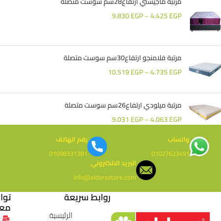
مرتبة ماجيستي ارتفاع28سم سوست متصلة
9.830
EGP
–
4.425
EGP
مرتبة فلامنجو ارتفاع30سم سوست متصلة
10.519
EGP
–
4.735
EGP
مرتبة ميلودي ارتفاع26سم سوست متصلة
9.031
EGP
–
4.063
EGP
واتساب
رقم الهاتف
01098331381
01027623491
البريد الالكتروني
info@aldorastore.com
روابط سريعة
توا
معن
الرئيسية